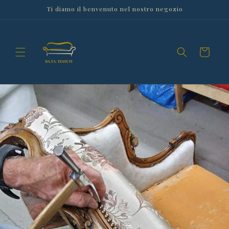
Vai
Ti diamo il benvenuto nel nostro negozio
direttamente
ai contenuti
Carrello