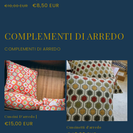
Prezzo
Prezzo
€8,50 EUR
€10,00 EUR
di
scontato
listino
COMPLEMENTI DI ARREDO
COMPLEMENTI DI ARREDO
Cuscini D'arredo |
Prezzo
€15,00 EUR
Cuscinetti d'arredo
di