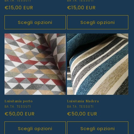
Produttore:
BA.TA. TESSUTI
Produttore:
BA.TA. TESSUTI
Prezzo
€15,00 EUR
Prezzo
€15,00 EUR
di
di
listino
listino
Scegli opzioni
Scegli opzioni
Luisitania porto
Luisitania Madera
Produttore:
BA.TA. TESSUTI
Produttore:
BA.TA. TESSUTI
Prezzo
€50,00 EUR
Prezzo
€50,00 EUR
di
di
listino
listino
Scegli opzioni
Scegli opzioni