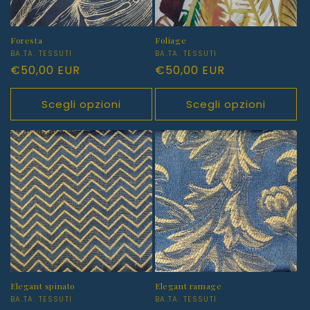
Foresta
Foliage
Produttore:
BA.TA. TESSUTI
Produttore:
BA.TA. TESSUTI
Prezzo
€50,00 EUR
Prezzo
€50,00 EUR
di
di
listino
listino
Scegli opzioni
Scegli opzioni
Elegant spinato
Elegant ramage
Produttore:
BA.TA. TESSUTI
Produttore:
BA.TA. TESSUTI